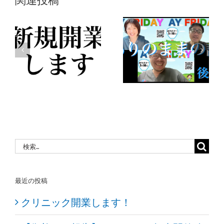
AYフラ
イデー3
ッ
CVIT2023
月1日【後
し
参加しま
編】あり
した‼
のままの
話
検
索
…
最近の投稿
クリニック開業します！