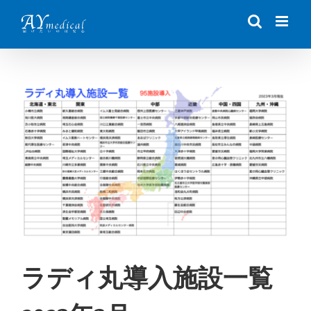
Skip
to
content
View
Larger
Image
ラディ丸導入施設一覧