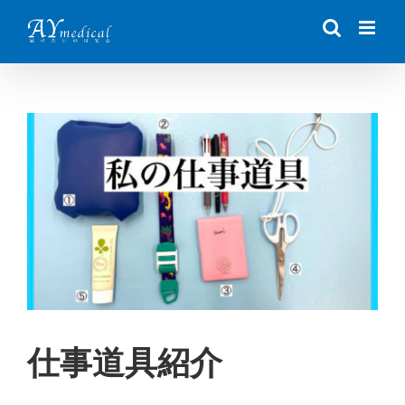
Skip
to
content
View
Larger
Image
仕事道具紹介