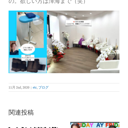
の。欲しい方は澤海まで（笑）
11月 2nd, 2020
|
etc
,
ブログ
関連投稿
AYフラ
イデー3