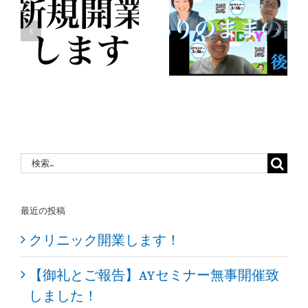
ッ
CVIT2023
月1日【後
し
参加しま
編】あり
した‼
のままの
話
検
索
…
最近の投稿
クリニック開業します！
【御礼とご報告】AYセミナー無事開催致
しました！